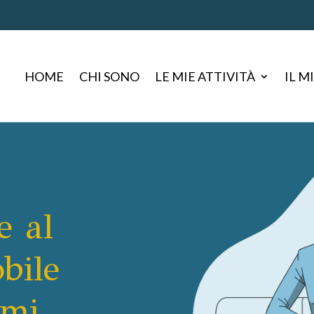
HOME
CHI SONO
LE MIE ATTIVITÀ
IL M
e al
bile
 mi