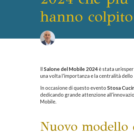
hanno colpito
Di Nicola Lops
Il
Salone del Mobile 2024
è stata un’esper
una volta l’importanza e la centralità dello
In occasione di questo evento
Stosa Cucin
dedicando grande attenzione all’innovazi
Mobile.
Nuovo modello d